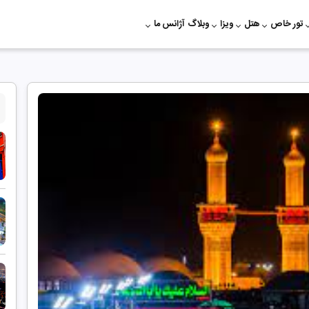
تور خاص
هتل
ویزا
وبلاگ
آژانس ما