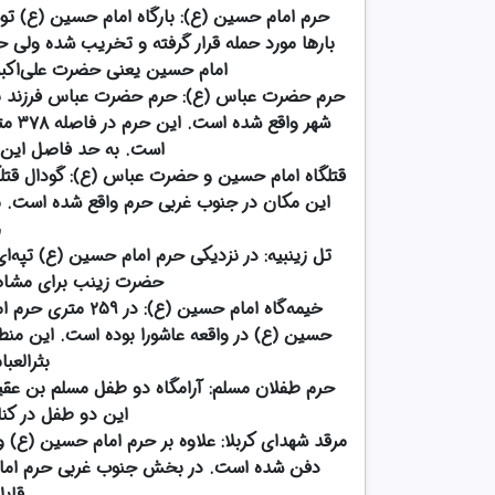
حرم امام حسین (ع): بارگاه امام حسین (ع) توس
بارها مورد حمله قرار گرفته و تخریب شده ولی ح
امام حسین یعنی حضرت علی‌اکبر 
حرم حضرت عباس (ع): حرم حضرت عباس فرزند بزرگ
شهر 
است. به حد فاصل این د
قتلگاه امام حسین و حضرت عباس (ع): گودال قتل
این مکان در جنوب غربی حرم واقع شده است. ن
ر
تل زینبیه: در نزدیکی حرم امام حسین (ع) تپه‌
حضرت زینب برای مشاهد
خیمه‌گاه امام حسی
حسین (ع) در واقعه عاشورا بوده است. این من
بثرالعب
حرم طفلان مسلم: آرامگاه دو طفل مسلم بن عقیل ک
این دو طفل در کنا
دفن شده است. در بخش جنوب غربی حرم امام ح
قاب