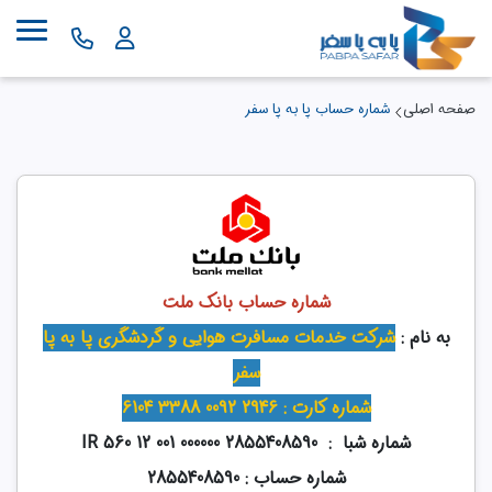
صفحه اصلی
شماره حساب پا به پا سفر
شماره حساب بانک ملت
به نام :
شرکت خدمات مسافرت هوایی و گردشگری پا به پا
سفر
شماره کارت : 2946 0092 3388 6104
شماره شبا : IR 560 12 001 000000 2855408590
شماره حساب : 2855408590