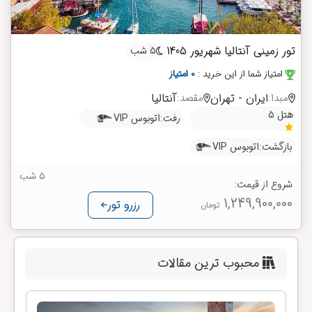
تور زمینی آنتالیا شهریور 1405
5 شب
امتیاز شما از این خرید
:
0 امتیاز
ایران - تهران
آنتالیا
مبدا:
مقصد:
هتل 5
رفت:
اتوبوس VIP
بازگشت:
اتوبوس VIP
5 شب
شروع از قیمت:
1,249,900,000
رزرو تور
تومان
محبوب ترین مقالات