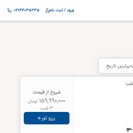
ورود / ثبت نام
02144035235
دیرترین تاریخ
شروع از قیمت:
159,990,000
تومان
3 شب
رزرو تور