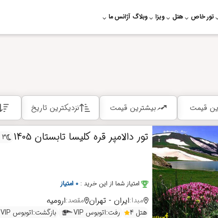
تور خاص
هتل
ویزا
وبلاگ
آژانس ما
ین قیمت
بیشترین قیمت
نزدیکترین تاریخ
تور دالامپر قره کلیسا تابستان 1405
3 شب
امتیاز شما از این خرید
:
0 امتیاز
ایران - تهران
ارومیه
مبدا:
مقصد:
هتل 4
رفت:
اتوبوس VIP
بازگشت:
اتوبوس VIP