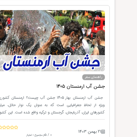
راهنمای سفر
جشن آب ارمنستان 1405
جشن آب ارمنستان بهار 1405 جشن آب چیست؟ ارمنستان کش
ویژه از لحاظ جغرافیایی است که به عنوان یک نوار حائل، میان
کشورهای ایران، آذربایجان، گرجستان و ترکیه واقع شده است. این کشو
از زمان‌های قدیم مهد تولد و پرورش آیین‌های باستانی بوده است،
بنابراین مردم این کشور وارث آیین‌های تاریخی‌ای هستند که از
۲۱ بهمن ۱۴۰۳
زمان‌های گذشته برایشان به یادگار گذاشته شده است. یکی از این
0 / 5
از مجموع 0 امتیاز