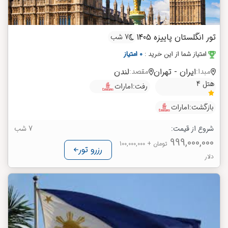
تور انگلستان پاییزه 1405
7 شب
امتیاز شما از این خرید
:
0 امتیاز
ایران - تهران
لندن
مبدا:
مقصد:
هتل 4
رفت:
امارات
بازگشت:
امارات
شروع از قیمت:
7 شب
999,000,000
تومان
+ 100,000,000
رزرو تور
دلار