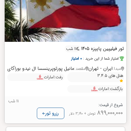
تور فیلیپین پاییزه 1405
11 شب
امتیاز شما از این خرید
:
0 امتیاز
ایران - تهران
مانیل
پورتوپرینسسا
ال نیدو
بوراکای
مبدا:
مقصد:
هتل های 3.4.5
رفت:
امارات
بازگشت:
امارات
11 شب
شروع از قیمت:
899,000,000
رزرو تور
تومان
+ 3,190 دلار