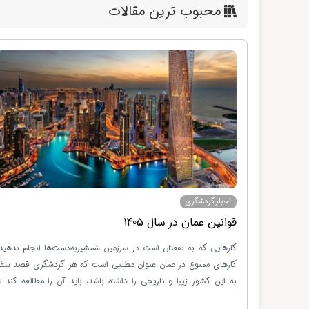
محبوب ترین مقالات
اخبار گردشگری
قوانین عمان در سال 1405
بهار 1405 جشن آب چیست؟ ارمنستان کشوری
کارهایی که به نفعتان است در سرزمین شمشیربه‌دست‌ها انجام ندهید!
ائل، میان
کارهای ممنوع در عمان عنوان مطلبی است که هر گردشگری قصد سفر
ت. این کشور
به این کشور زیبا و تاریخی را داشته باشد، باید آن را مطالعه کند تا
 بوده است،
هنگام سفر به مشکلی برنخورد. با وجود اینکه مردم عمان بسیار محترم و