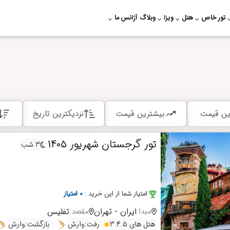
تور خاص
هتل
ویزا
وبلاگ
آژانس ما
ین قیمت
بیشترین قیمت
نزدیکترین تاریخ
تور گرجستان شهریور 1405
3 شب
امتیاز شما از این خرید
:
0 امتیاز
ایران - تهران
تفلیس
مبدا:
مقصد:
هتل های 3.4.5
رفت:
وارش
بازگشت:
وارش