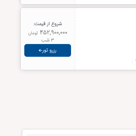
شروع از قیمت:
452,900,000
تومان
3 شب
رزرو تور