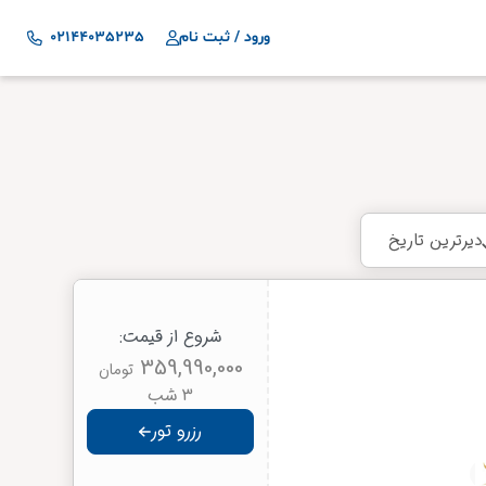
ورود / ثبت نام
02144035235
دیرترین تاریخ
شروع از قیمت:
359,990,000
تومان
3 شب
رزرو تور