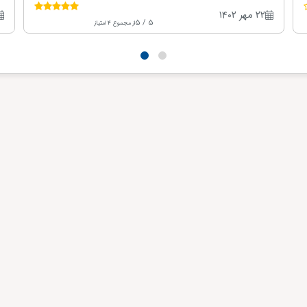
۲۲ مهر ۱۴۰۲
5 / 5
از مجموع 4 امتیاز
ز
م
ید
د
د
ان
ر