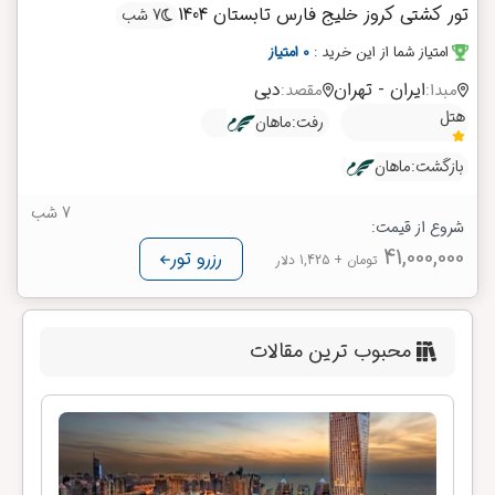
تور کشتی کروز خلیج فارس تابستان 1404
7 شب
امتیاز شما از این خرید
:
0 امتیاز
ایران - تهران
دبی
مبدا:
مقصد:
هتل
رفت:
ماهان
بازگشت:
ماهان
7 شب
شروع از قیمت:
41,000,000
رزرو تور
تومان
+ 1,425 دلار
محبوب ترین مقالات