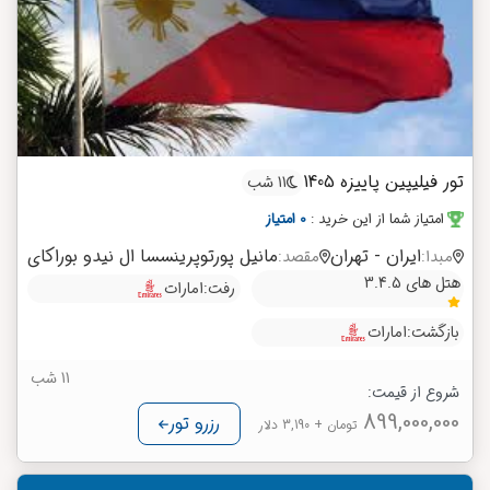
تور فیلیپین پاییزه 1405
11 شب
امتیاز شما از این خرید
:
0 امتیاز
ایران - تهران
مانیل
پورتوپرینسسا
ال نیدو
بوراکای
مبدا:
مقصد:
هتل های 3.4.5
رفت:
امارات
بازگشت:
امارات
11 شب
شروع از قیمت:
899,000,000
رزرو تور
تومان
+ 3,190 دلار