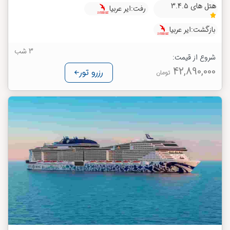
هتل های 3.4.5
رفت:
ایر عربیا
بازگشت:
ایر عربیا
3 شب
شروع از قیمت:
42,890,000
رزرو تور
تومان