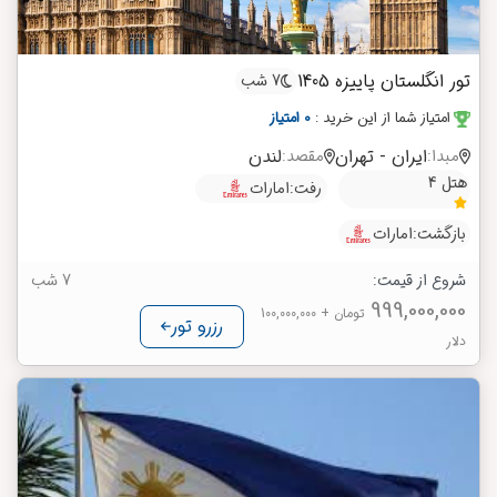
تور انگلستان پاییزه 1405
7 شب
امتیاز شما از این خرید
:
0 امتیاز
ایران - تهران
لندن
مبدا:
مقصد:
هتل 4
رفت:
امارات
بازگشت:
امارات
شروع از قیمت:
7 شب
999,000,000
تومان
+ 100,000,000
رزرو تور
دلار