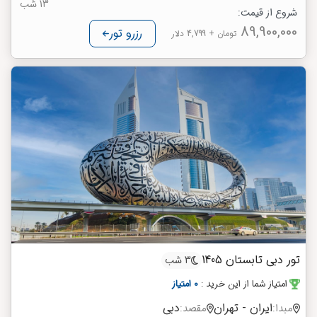
13 شب
شروع از قیمت:
89,900,000
رزرو تور
تومان
+ 4,799 دلار
تور دبی تابستان 1405
3 شب
امتیاز شما از این خرید
:
0 امتیاز
ایران - تهران
دبی
مبدا:
مقصد: