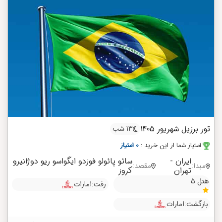
تور برزیل شهریور 1405
13 شب
امتیاز شما از این خرید
:
0 امتیاز
ایران -
سائو پائولو
فوزدو ایگواسو
ریو دوژانیرو
مبدا:
مقصد:
تهران
کروز
هتل 5
رفت:
امارات
بازگشت:
امارات