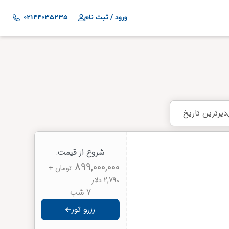
ورود / ثبت نام
02144035235
دیرترین تاریخ
شروع از قیمت:
899,000,000
تومان
+
2,790 دلار
7 شب
رزرو تور