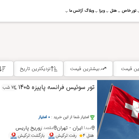
تور خاص
هتل
ویزا
وبلاگ
آژانس ما
ین قیمت
بیشترین قیمت
نزدیکترین تاریخ
تور سوئیس فرانسه پاییزه 1405
7 شب
امتیاز شما از این خرید
:
0 امتیاز
ایران - تهران
زوریخ
پاریس
مبدا:
مقصد:
هتل 4
رفت:
ترکیش
بازگشت:
ترکیش