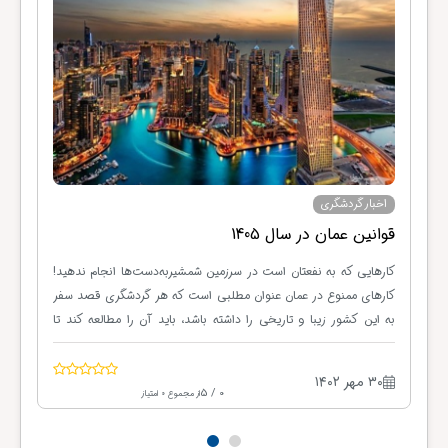
اخبار گردشگری
قوانین عمان در سال 1405
کشوری
کارهایی که به نفعتان است در سرزمین شمشیربه‌دست‌ها انجام ندهید!
ن
کارهای ممنوع در عمان عنوان مطلبی است که هر گردشگری قصد سفر
ن
به این کشور زیبا و تاریخی را داشته باشد، باید آن را مطالعه کند تا
ه
هنگام سفر به مشکلی برنخورد. با وجود اینکه مردم عمان بسیار محترم
ز
و مهربان هستند و گردشگری برای آن‌ها اهمیت دارد، اما شدیداً نسبت
۳۰ مهر ۱۴۰۲
ن
به فرهنگ خود حساس‌اند و به ارزش‌ها و سنت‌هایشان احترام
0 / 5
از مجموع 0 امتیاز
 به
می‌گذارند و انتظار دارند که گردشگران هم به آن‌ها احترام بگذارند. در
ز عید
این مطلب از مجله گردشگری پا به پا سفر به برخی از کارهایی که نباید