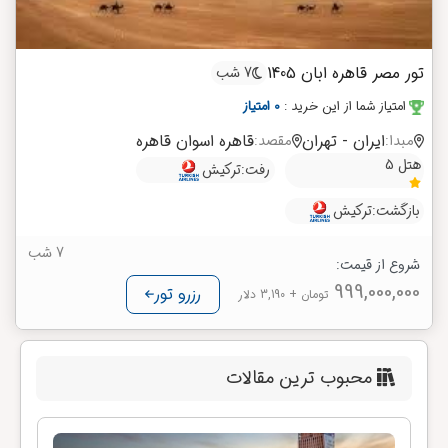
تور مصر قاهره ابان 1405
7 شب
امتیاز شما از این خرید
:
0 امتیاز
ایران - تهران
قاهره
اسوان
قاهره
مبدا:
مقصد:
هتل 5
رفت:
ترکیش
بازگشت:
ترکیش
7 شب
شروع از قیمت:
999,000,000
رزرو تور
تومان
+ 3,190 دلار
محبوب ترین مقالات