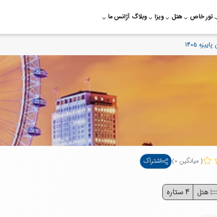
تور خاص
هتل
ویزا
وبلاگ
آژانس ما
ییزه 1405
( میانگین 0)
اشتراک
4
ستاره
هتل