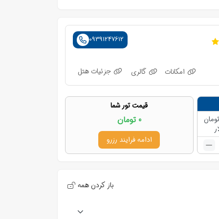
09391247612
جزئیات هتل
امکانات
گالری
قیمت تور شما
ومان
0
تومان
ر
ادامه فرایند رزرو
باز کردن همه