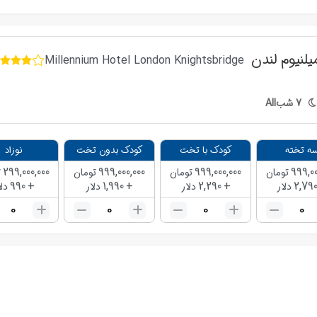
لنیوم لندن
Millennium Hotel London Knightsbridge
7
شب
All
ه تخته
کودک با تخت
کودک بدون تخت
نوزاد
299,000,000
999,000,000
999,000,000
999,00
تومان
تومان
تومان
ت
990
+
1,990
+
2,290
+
2,79
دلار
دلار
دلار
دلا
0
0
0
0