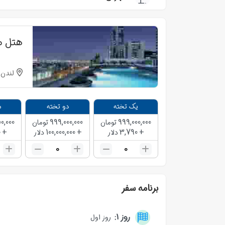
هتل می
لندن
یک تخته
دو تخته
س
0,000
999,000,000
999,000,000
تومان
تومان
0
+
100,000,000
+
3,790
+
دلار
دلار
0
0
برنامه سفر
روز 1:
روز اول