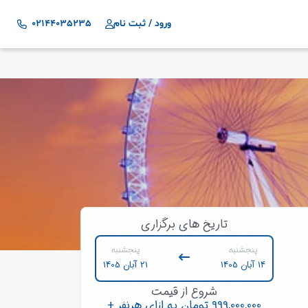
ورود / ثبت نام
02144035235
تاریخ های برگزاری
پنجشنبه
پنجشنبه
14 آبان 1405
21 آبان 1405
شروع از قیمت
999,000,000
تومان
به ازای هرنفر
+