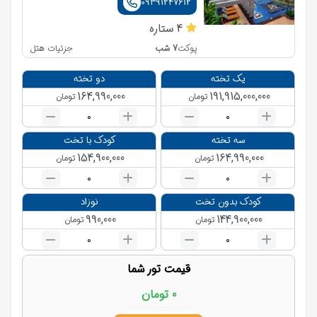
09391247612
4
ستاره
7
شب
جزئیات هتل
پوکت
یک تخته
دو تخته
164,990,000
191,915,000,000
تومان
تومان
0
0
سه تخته
کودک با تخت
154,900,000
164,990,000
تومان
تومان
0
0
کودک بدون تخت
نوزاد
990,000
144,900,000
تومان
تومان
0
0
قیمت تور شما
0
تومان