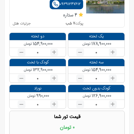
09391247612
4
ستاره
7
شب
جزئیات هتل
پوکت
یک تخته
دو تخته
154,900,000
178,900,000
تومان
تومان
0
0
سه تخته
کودک با تخت
132,900,000
154,900,000
تومان
تومان
0
0
کودک بدون تخت
نوزاد
990,000
126,900,000
تومان
تومان
0
0
قیمت تور شما
0
تومان