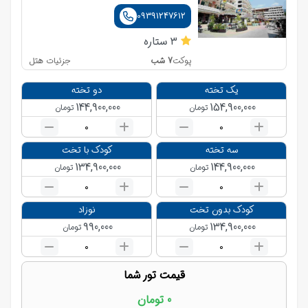
09391247612
3
ستاره
7
شب
جزئیات هتل
پوکت
یک تخته
دو تخته
144,900,000
154,900,000
تومان
تومان
0
0
سه تخته
کودک با تخت
134,900,000
144,900,000
تومان
تومان
0
0
کودک بدون تخت
نوزاد
990,000
134,900,000
تومان
تومان
0
0
قیمت تور شما
0
تومان