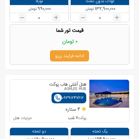
کودک بدون تخت
نوزاد
990,000
132,900,000
تومان
تومان
0
0
قیمت تور شما
0
تومان
ادامه فرایند رزرو
هتل اّشلی هاب پوکت
ASHLEE HUB
09391247612
4
ستاره
7
شب
جزئیات هتل
پوکت
یک تخته
دو تخته