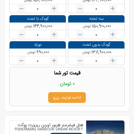
150,900,000
164,900,000
تومان
تومان
0
0
سه تخته
کودک با تخت
144,900,000
150,900,000
تومان
تومان
0
0
کودک بدون تخت
نوزاد
990,000
138,900,000
تومان
تومان
0
0
قیمت تور شما
0
تومان
ادامه فرایند رزرو
هتل فیشرمنز هربور اوربن ریزورت پوکت
FISHERMANs HARBOUR URBAN RESORT