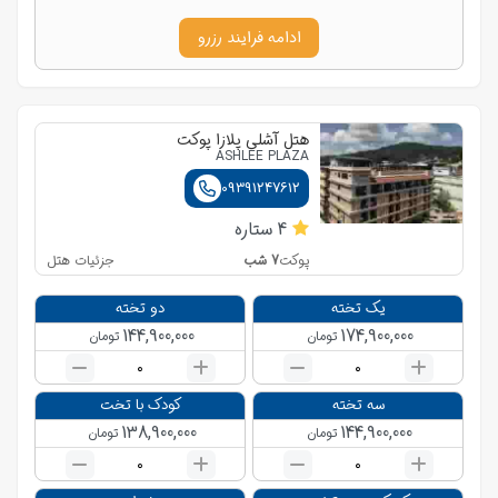
ادامه فرایند رزرو
هتل آشلی پلازا پوکت
ASHLEE PLAZA
09391247612
4
ستاره
7
شب
جزئیات هتل
پوکت
یک تخته
دو تخته
144,900,000
174,900,000
تومان
تومان
0
0
سه تخته
کودک با تخت
138,900,000
144,900,000
تومان
تومان
0
0