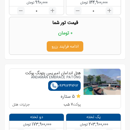
990,000
144,900,000
تومان
تومان
0
0
قیمت تور شما
0
تومان
ادامه فرایند رزرو
هتل اندامان امبریس پتونگ پوکت
ANDAMAN EMBRACE PATONG
09391247612
5
ستاره
7
شب
جزئیات هتل
پوکت
یک تخته
دو تخته
173,900,000
203,900,000
تومان
تومان