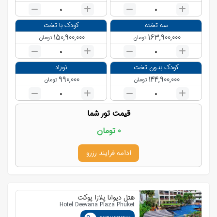
0
0
سه تخته
کودک با تخت
150,900,000
163,900,000
تومان
تومان
0
0
کودک بدون تخت
نوزاد
990,000
144,900,000
تومان
تومان
0
0
قیمت تور شما
0
تومان
ادامه فرایند رزرو
هتل دیوانا پلازا پوکت
Hotel Deevana Plaza Phuket