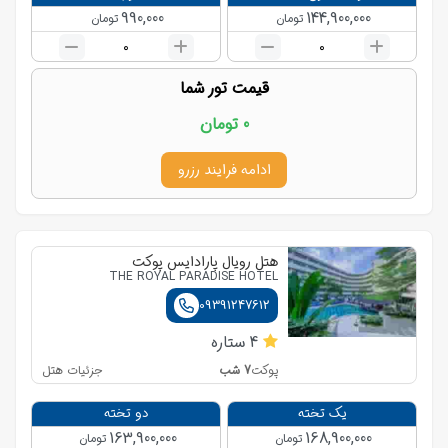
990,000
144,900,000
تومان
تومان
0
0
قیمت تور شما
0
تومان
ادامه فرایند رزرو
هتل رویال پارادایس پوکت
THE ROYAL PARADISE HOTEL
09391247612
4
ستاره
7
شب
جزئیات هتل
پوکت
یک تخته
دو تخته
163,900,000
168,900,000
تومان
تومان