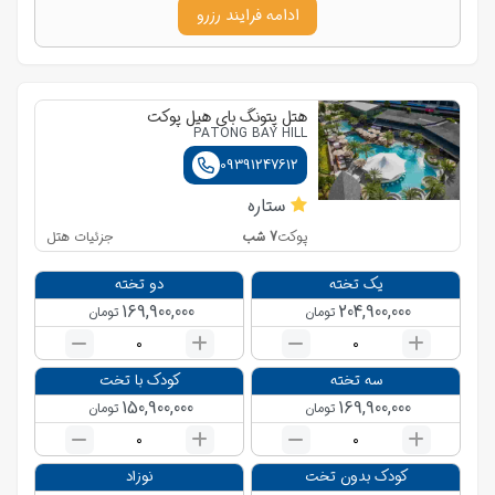
ادامه فرایند رزرو
هتل پتونگ بای هیل پوکت
PATONG BAY HILL
09391247612
ستاره
7
شب
جزئیات هتل
پوکت
یک تخته
دو تخته
169,900,000
204,900,000
تومان
تومان
0
0
سه تخته
کودک با تخت
150,900,000
169,900,000
تومان
تومان
0
0
کودک بدون تخت
نوزاد