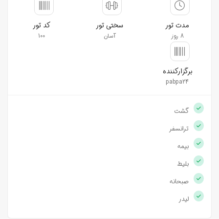
مدت تور
سختی تور
کد تور
8 روز
آسان
100
برگزارکننده
pabpa24
گشت
ترانسفر
بیمه
بلیط
صبحانه
لیدر