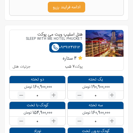
ادامه فرایند رزرو
هتل اسلیپ ویت می پوکت
SLEEP WITH ME HOTEL PHUCKET
09391247612
4
ستاره
7
شب
جزئیات هتل
پوکت
یک تخته
دو تخته
160,900,000
190,900,000
تومان
تومان
0
0
سه تخته
کودک با تخت
154,900,000
160,900,000
تومان
تومان
0
0
کودک بدون تخت
نوزاد