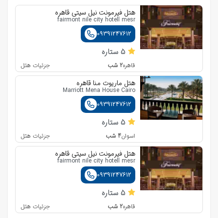
هتل فیرمونت نیل سیتی قاهره
ساعت حرکت
00:00
مدت حرکت
00:00
fairmont nile city hotell mesr
ترکیش
ECONOMY
09391247612
ساعت حرکت
05:15
مدت حرکت
00:00
5
ستاره
2
شب
جزئیات هتل
قاهره
هتل ماریوت منا قاهره
Marriott Mena House Cairo
09391247612
5
ستاره
4
شب
جزئیات هتل
اسوان
هتل فیرمونت نیل سیتی قاهره
fairmont nile city hotell mesr
09391247612
5
ستاره
2
شب
جزئیات هتل
قاهره