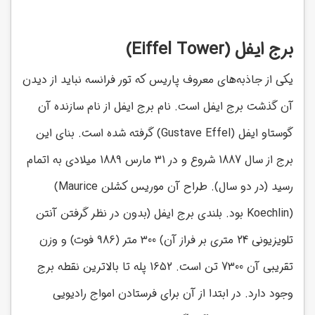
برج ایفل
(Eiffel Tower)
یکی از جاذبه‌های معروف پاریس که تور فرانسه نباید از دیدن
آن گذشت برج ایفل است. نام برج ایفل از نام سازنده آن
گوستاو ایفل
(Gustave Effel)
گرفته شده است. بنای این
برج از سال 1887 شروع و در 31 مارس 1889 میلادی به اتمام
رسید (در دو سال). طراح آن موریس کشلن
(Maurice
Koechlin)
بود. بلندی برج ایفل (بدون در نظر گرفتن آنتن
تلویزیونی 24 متری بر فراز آن) 300 متر (986 فوت) و وزن
تقریبی آن 7300 تن است. 1652 پله تا بالاترین نقطه برج
وجود دارد. در ابتدا از آن برای فرستادن امواج رادیویی