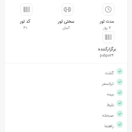
مدت تور
سختی تور
کد تور
7 روز
آسان
30
برگزارکننده
pabpa24
گشت
ترانسفر
بیمه
بلیط
صبحانه
راهنما