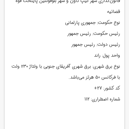
قانون‌گذاری شهر کیپ تاون و شهر بلوفونتین پایتخت قوه
قضائیه
نوع حکومت: جمهوری پارلمانی
رئیس حکومت: رئیس جمهور
رئیس دولت: رئیس جمهور
واحد پول: راند
نوع برق شهری: برق شهری آفریقای جنوبی با ولتاژ ۲3۰ ولت
با فرکانس 50 هرتز می‌باشد.
کد کشور: 27+
شماره‌ اضطراری: 112