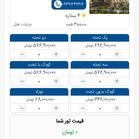
09391247612
4
ستاره
3
شب
جزئیات هتل
مسقط
یک تخته
دو تخته
576,900,000
696,900,000
تومان
تومان
0
0
سه تخته
کودک با تخت
566,900,000
576,900,000
تومان
تومان
0
0
کودک بدون تخت
نوزاد
68,000,000
442,000,000
تومان
تومان
0
0
قیمت تور شما
0
تومان