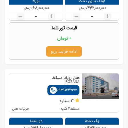
کودک بدون تخت
نوزاد
68,000,000
442,000,000
تومان
تومان
0
0
قیمت تور شما
0
تومان
ادامه فرایند رزرو
هتل روزانا مسقط
ROZANA
09391247612
3
ستاره
3
شب
جزئیات هتل
مسقط
یک تخته
دو تخته