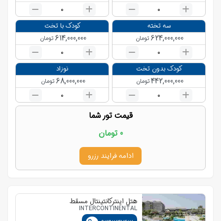
0
0
سه تخته
کودک با تخت
614,000,000
624,000,000
تومان
تومان
0
0
کودک بدون تخت
نوزاد
68,000,000
442,000,000
تومان
تومان
0
0
قیمت تور شما
0
تومان
ادامه فرایند رزرو
هتل اینترکانتینتال مسقط
INTERCONTINENTAL