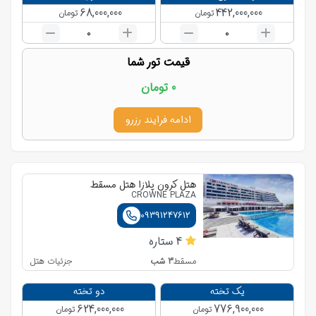
68,000,000
442,000,000
تومان
تومان
0
0
قیمت تور شما
0
تومان
ادامه فرایند رزرو
هتل کرون پلازا هتل مسقط
CROWNE PLAZA
09391247612
4
ستاره
3
شب
جزئیات هتل
مسقط
یک تخته
دو تخته
624,000,000
776,900,000
تومان
تومان