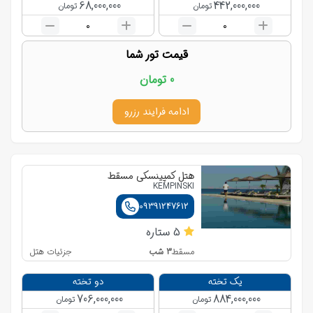
68,000,000
442,000,000
تومان
تومان
0
0
قیمت تور شما
0
تومان
ادامه فرایند رزرو
هتل کمپینسکی مسقط
KEMPINSKI
09391247612
5
ستاره
3
شب
جزئیات هتل
مسقط
یک تخته
دو تخته
706,000,000
884,000,000
تومان
تومان