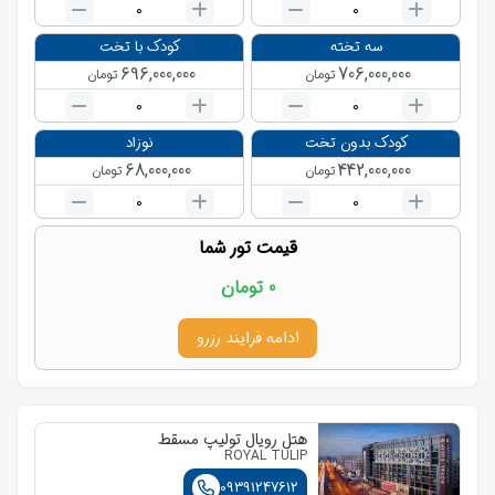
0
0
سه تخته
کودک با تخت
696,000,000
706,000,000
تومان
تومان
0
0
کودک بدون تخت
نوزاد
68,000,000
442,000,000
تومان
تومان
0
0
قیمت تور شما
0
تومان
ادامه فرایند رزرو
هتل رویال تولیپ مسقط
ROYAL TULIP
09391247612