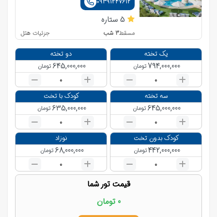
09391247612
5
ستاره
3
شب
جزئیات هتل
مسقط
یک تخته
دو تخته
645,000,000
794,000,000
تومان
تومان
0
0
سه تخته
کودک با تخت
635,000,000
645,000,000
تومان
تومان
0
0
کودک بدون تخت
نوزاد
68,000,000
442,000,000
تومان
تومان
0
0
قیمت تور شما
0
تومان