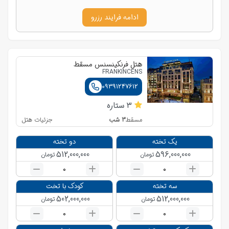
ادامه فرایند رزرو
هتل فرنکینسنس مسقط
FRANKINCENS
09391247612
3
ستاره
3
شب
جزئیات هتل
مسقط
یک تخته
دو تخته
512,000,000
596,000,000
تومان
تومان
0
0
سه تخته
کودک با تخت
502,000,000
512,000,000
تومان
تومان
0
0