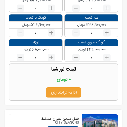
536,900,000
634,000,000
تومان
تومان
0
0
سه تخته
کودک با تخت
526,900,000
536,900,000
تومان
تومان
0
0
کودک بدون تخت
نوزاد
68,000,000
442,000,000
تومان
تومان
0
0
قیمت تور شما
0
تومان
ادامه فرایند رزرو
هتل سیتی سیزن مسقط
CITY SEASONS