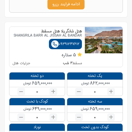
ادامه فرایند رزرو
هتل شانگریلا هتل مسقط
SHANGRILA BARR AL JISSAH AL BANDAR
09391247612
5
ستاره
3
شب
جزئیات هتل
مسقط
یک تخته
دو تخته
659,000,000
862,000,000
تومان
تومان
0
0
سه تخته
کودک با تخت
649,000,000
659,000,000
تومان
تومان
0
0
کودک بدون تخت
نوزاد