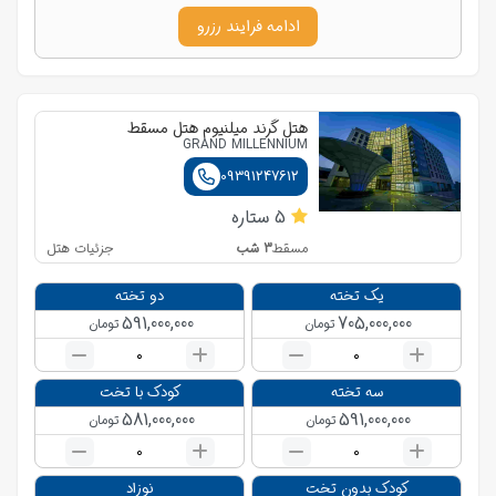
ادامه فرایند رزرو
هتل گرند میلنیوم هتل مسقط
GRAND MILLENNIUM
09391247612
5
ستاره
3
شب
جزئیات هتل
مسقط
یک تخته
دو تخته
591,000,000
705,000,000
تومان
تومان
0
0
سه تخته
کودک با تخت
581,000,000
591,000,000
تومان
تومان
0
0
کودک بدون تخت
نوزاد