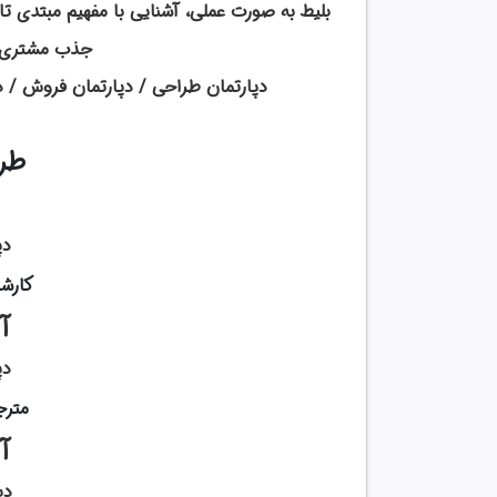
بلیط به صورت عملی، آشنایی با مفهیم مبتدی 
جذب مشتری و
دپارتمان طراحی / دپارتمان فروش / د
طرا
دپ
کارشن
آ
دپ
مترج
آ
دپ