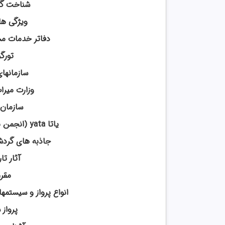
شناخت گر
ویژگی ه
دفاتر خدمات مس
تورگر
سازمانها
وزارت میرا
سازمان 
یاتا yata (انجمن بین المللی حمل و نقل هوایی).
جاذبه های گرد
آثار ت
مقرر
انواع پرواز و سیستمه
پرواز