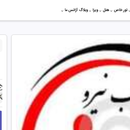
تور خاص
هتل
ویزا
وبلاگ
آژانس ما